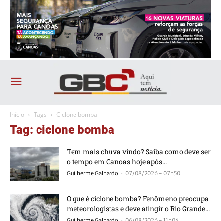
Início
Tags
Ciclone bomba
Tag: ciclone bomba
Tem mais chuva vindo? Saiba como deve ser
o tempo em Canoas hoje após...
-
Guilherme Galhardo
07/08/2026 - 07h50
O que é ciclone bomba? Fenômeno preocupa
meteorologistas e deve atingir o Rio Grande...
-
Guilherme Galhardo
06/08/2026 - 11h04