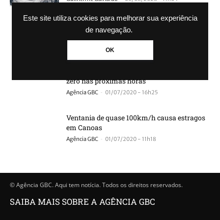
Este site utiliza cookies para melhorar sua experiência
ATENÇÃO: Meteorologistas alertam para
de navegação.
“ciclone bomba” nas próximas horas
-
Agência GBC
24/06/2021 - 15h24
OK
Após ciclone-bomba, RS terá frio próximo de
zero nas próximas horas
-
Agência GBC
01/07/2020 - 16h25
Ventania de quase 100km/h causa estragos
em Canoas
-
Agência GBC
01/07/2020 - 11h18
© Agência GBC. Aqui tem notícia. Todos os direitos reservados.
SAIBA MAIS SOBRE A AGÊNCIA GBC