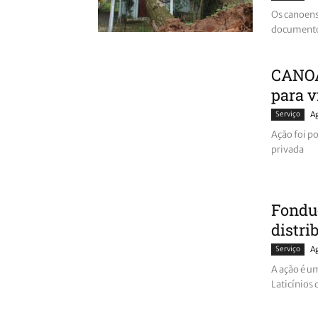
Os canoens
documento 
CANOAS
para v
Serviço
A
Ação foi po
privada
Fondue
distri
Serviço
A
A ação é u
Laticínios 