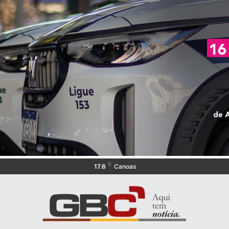
C
17.6
Canoas