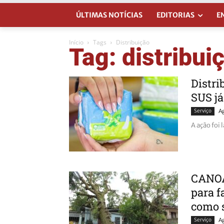
ÚLTIMAS NOTÍCIAS
EDITORIAS
E
Início
Tags
Distribuição
Tag: distribui
Distri
SUS já
Serviço
A
A ação foi 
CANOAS
para f
como s
Serviço
A