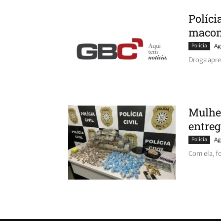
Políci
macon
Polícia
Ag
Droga apre
Mulher
entreg
Polícia
Ag
Com ela, f