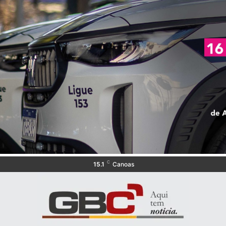
C
15.1
Canoas