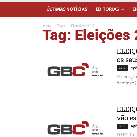
ÚLTIMAS NOTÍCIAS
EDITORIAS
E
Início
Tags
Eleições 2017
Tag: Eleições
ELEIÇÕ
os seu
Geral
Agê
Da redação
domingo (19
ELEIÇÕ
vão es
Geral
Agê
FOTO: Trib