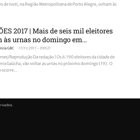
es de Ivoti, na Região Metropolitana de Porto Alegre, voltam às
ES 2017 | Mais de seis mil eleitores
 às urnas no domingo em...
-
ncia GBC
17/11/2017 - 09h21
rnet/Reprodução Da redação | Os 6.190 eleitores da cidade de
Serra Gaúcha, vão voltar as urnas no próximo domingo (19). O
 ocorre...
ervados.