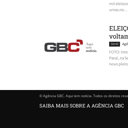
mil eleitor
urnas no...
ELEIÇÕ
voltam
Geral
Agê
FOTO: Inte
Paraí, na 
novo pleito
© Agência GBC. Aqui tem notícia. Todos os direitos res
SAIBA MAIS SOBRE A AGÊNCIA GBC
Quem somos
Princípios editoriais da Agência GBC