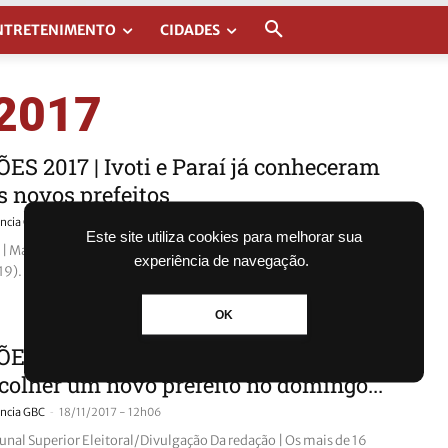
NTRETENIMENTO
CIDADES
 2017
ES 2017 | Ivoti e Paraí já conheceram
s novos prefeitos
-
ncia GBC
19/11/2017 - 20h31
Este site utiliza cookies para melhorar sua
 | Mais de 20 mil eleitores gaúchos voltaram às urnas neste
experiência de navegação.
). Os eleitores de Ivoti e de Paraí, escolheram o...
OK
ES 2017 | Eleitores de Ivoti também
colher um novo prefeito no domingo...
-
ncia GBC
18/11/2017 - 12h06
unal Superior Eleitoral/Divulgação Da redação | Os mais de 16