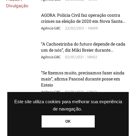
AGORA: Polícia Civil faz operação contra
crimes na eleição de 2020 em Nova Santa...
-
Agência GBC
22/02/2021 - 14h09
“A Cachoeirinha do futuro depende de cada
um de nós”, diz Miki Breier durante...
-
Agência GBC
02/01/2021 - 18h02
“Se fizemos muito, precisamos fazer ainda
mais”, afirma Pascoal durante posse em
Esteio
-
Agência GBC
02/01/2021 - 17h32
Este site utiliza cookies para melhorar sua experiência
1° DIA COMO PREFEITO: Jairo Jorge vai
de navegação.
visitar todos os hospitais de Canoas
-
Agência GBC
01/01/2021 - 13h19
OK