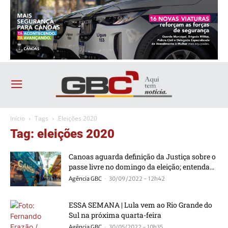
Início
Tags
Eleições 2020
Tag: eleições 2020
Canoas aguarda definição da Justiça sobre o
passe livre no domingo da eleição; entenda...
-
Agência GBC
30/09/2022 - 12h42
ESSA SEMANA | Lula vem ao Rio Grande do
Sul na próxima quarta-feira
-
Agência GBC
30/05/2022 - 10h35