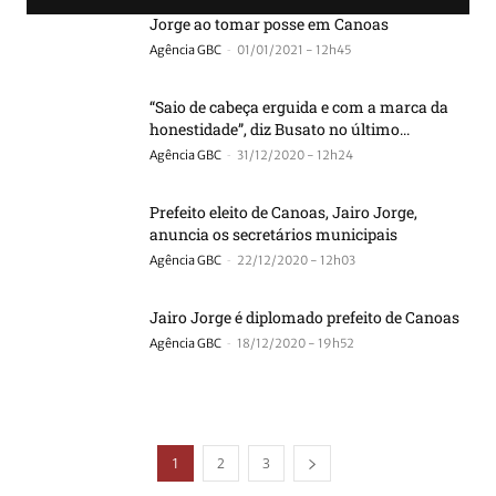
“Agora sou o prefeito de todos”, diz Jairo
Jorge ao tomar posse em Canoas
-
Agência GBC
01/01/2021 - 12h45
“Saio de cabeça erguida e com a marca da
honestidade”, diz Busato no último...
-
Agência GBC
31/12/2020 - 12h24
Prefeito eleito de Canoas, Jairo Jorge,
anuncia os secretários municipais
-
Agência GBC
22/12/2020 - 12h03
Jairo Jorge é diplomado prefeito de Canoas
-
Agência GBC
18/12/2020 - 19h52
1
2
3