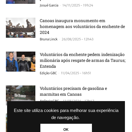
-
Josué Garcia
14/11/2025 - 19h24
Canoas inaugura monumento em
homenagem aos voluntários da enchente de
2024
-
Bruna Linck
26/08/2025 - 12h43
Voluntários da enchente pedem indenização
milionária após resgate de armas da Taurus;
Entenda
-
Edição GBC
11/04/2025 - 16h51
Voluntários precisam de gasolina e
marmitas em Canoas
-
Agência GBC
13/05/2024 - 17h47
Este site utiliza cookies para melhorar sua experiência
Participantes do BBB, influencers e artistas
de navegação.
auxiliam voluntários nos resgates em
Canoas
OK