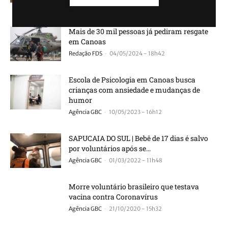
-
Agência GBC
09/05/2024 - 11h33
Mais de 30 mil pessoas já pediram resgate
em Canoas
-
Redação FDS
04/05/2024 - 18h42
Escola de Psicologia em Canoas busca
crianças com ansiedade e mudanças de
humor
-
Agência GBC
10/05/2023 - 16h12
SAPUCAIA DO SUL | Bebê de 17 dias é salvo
por voluntários após se...
-
Agência GBC
01/03/2022 - 11h48
Morre voluntário brasileiro que testava
vacina contra Coronavírus
-
Agência GBC
21/10/2020 - 15h32