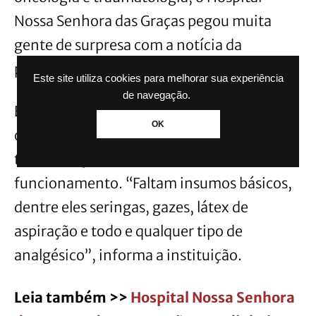
Nossa Senhora das Graças pegou muita
gente de surpresa com a notícia da
paralisação, ainda na segunda-feira (03).
Este site utiliza cookies para melhorar sua experiência
de navegação.
Em nota, assinada pela diretora do corpo
OK
clínico, Renata Rockenbach, o HNSG não
tem condições mínimas de continuar em
funcionamento. “Faltam insumos básicos,
dentre eles seringas, gazes, látex de
aspiração e todo e qualquer tipo de
analgésico”, informa a instituição.
Leia também >>
Hospital Nossa Senhora