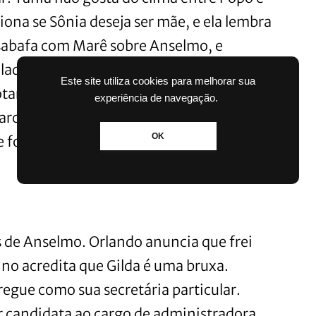
stiona se Sônia deseja ser mãe, e ela lembra
sabafa com Marê sobre Anselmo, e
u lado. Anselmo pensa em Lucília. Gilda
Este site utiliza cookies para melhorar sua
otar Marcelino. Tomé passa mal após
experiência de navegação.
arcelino, e Orlando decide internar o frei.
OK
 foi ele quem ajudou Leonel a se afastar
os de Anselmo. Orlando anuncia que frei
ino acredita que Gilda é uma bruxa.
regue como sua secretária particular.
or candidata ao cargo de administradora