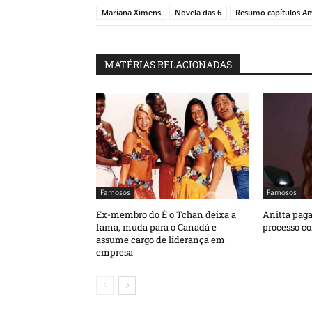
Mariana Ximens
Novela das 6
Resumo capítulos Am
MATÉRIAS RELACIONADAS
Famosos
Famosos
Ex-membro do É o Tchan deixa a
Anitta paga
fama, muda para o Canadá e
processo co
assume cargo de liderança em
empresa