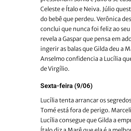
Celeste e Ítalo e Neiva. Júlio que
do bebê que perdeu. Verônica de
conclui que nunca foi feliz ao se
revela a Gaspar que pensa em ad
ingerir as balas que Gilda deu a M
Anselmo confidencia a Lucília que
de Virgílio.
Sexta-feira (9/06)
Lucília tenta arrancar os segred
Tomé está fora de perigo. Marcel
Lucília consegue que Gilda a emp
Ítalo diz a Marê que ela é a melh