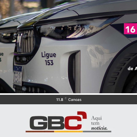
C
11.8
Canoas