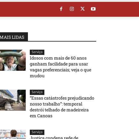
MAIS LIDAS
Serviço
Idosos com mais de 60 anos
ganham facilidade para usar
vagas preferenciais; veja o que
mudou
Serviço
“Essas catástrofes prejudicando
nosso trabalho”: temporal
destrói telhado de madeireira
em Canoas
Serviço
Justiça condena rede de