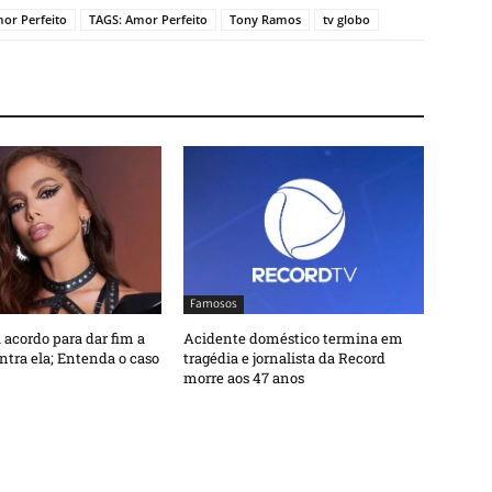
or Perfeito
TAGS: Amor Perfeito
Tony Ramos
tv globo
Famosos
 acordo para dar fim a
Acidente doméstico termina em
ntra ela; Entenda o caso
tragédia e jornalista da Record
morre aos 47 anos