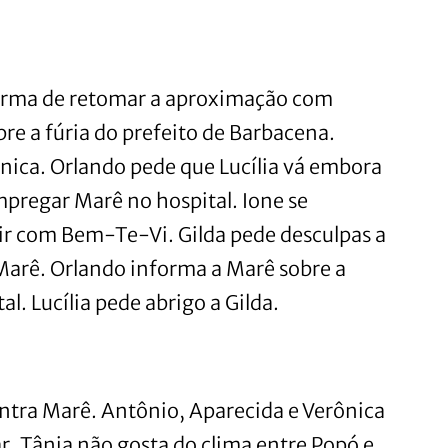
forma de retomar a aproximação com
bre a fúria do prefeito de Barbacena.
nica. Orlando pede que Lucília vá embora
pregar Marê no hospital. Ione se
ir com Bem-Te-Vi. Gilda pede desculpas a
Marê. Orlando informa a Marê sobre a
l. Lucília pede abrigo a Gilda.
ontra Marê. Antônio, Aparecida e Verônica
ar. Tânia não gosta do clima entre Popó e