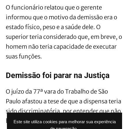
O funcionário relatou que o gerente
informou que o motivo da demissão era o
estado físico, peso e a saúde dele. O
superior teria considerado que, em breve, o
homem não teria capacidade de executar
suas funções.
Demissão foi parar na Justiça
O juízo da 77ª vara do Trabalho de São
Paulo afastou a tese de que a dispensa teria
sido discriminatória, por entender que não
havia comprovação nesse sentido, e o TRT
Este site utiliza cookies para melhorar sua experiência
de navegação.