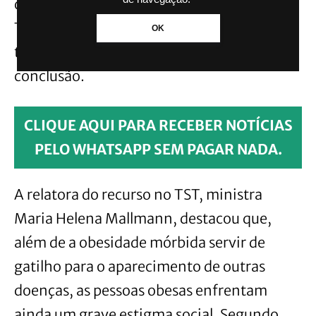
da 2ª região confirmou a sentença. Para o
TRT, a condição de saúde e o peso do
OK
trabalhador, por si só, não levavam a essa
conclusão.
CLIQUE AQUI PARA RECEBER NOTÍCIAS
PELO WHATSAPP SEM PAGAR NADA.
A relatora do recurso no TST, ministra
Maria Helena Mallmann, destacou que,
além de a obesidade mórbida servir de
gatilho para o aparecimento de outras
doenças, as pessoas obesas enfrentam
ainda um grave estigma social. Segundo