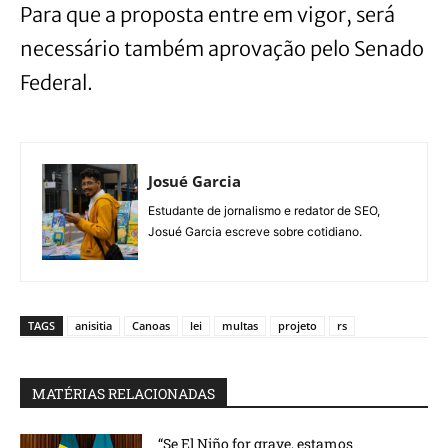
Para que a proposta entre em vigor, será
necessário também aprovação pelo Senado
Federal.
Josué Garcia
Estudante de jornalismo e redator de SEO,
Josué Garcia escreve sobre cotidiano.
TAGS
anisitia
Canoas
lei
multas
projeto
rs
MATÉRIAS RELACIONADAS
“Se El Niño for grave, estamos