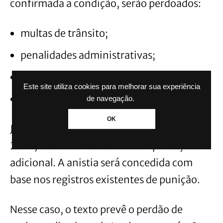
confirmada a condição, serão perdoados:
multas de trânsito;
penalidades administrativas;
processos de cobrança em andamento;
Este site utiliza cookies para melhorar sua experiência
débitos já inscritos em dívida ativa.
de navegação.
OK
Já para os envolvidos nos bloqueios de
2022, não será necessária comprovação
adicional. A anistia será concedida com
base nos registros existentes de punição.
Nesse caso, o texto prevê o perdão de