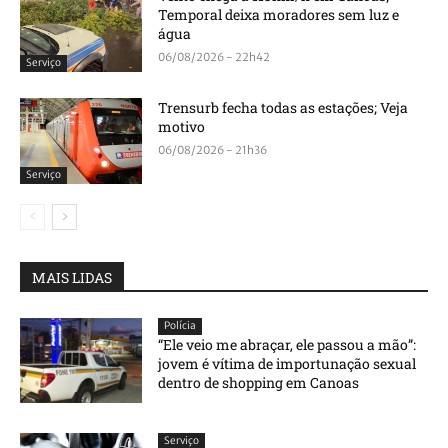
Temporal deixa moradores sem luz e
água
06/08/2026 - 22h42
Serviço
Trensurb fecha todas as estações; Veja
motivo
06/08/2026 - 21h36
Serviço
MAIS LIDAS
Polícia
“Ele veio me abraçar, ele passou a mão”:
jovem é vítima de importunação sexual
dentro de shopping em Canoas
Serviço