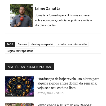
Jaime Zanatta
Jornalista formado pela Unisinos escreve
sobre economia, cotidiano, polícia e o dia a
dia das cidades.
TAGS
Canoas
destaque especial
minha casa minha vida
Região Metropolitana
MATÉRIAS RELACIONADAS
Horóscopo de hoje revela um alerta para
alguns signos antes do fim da semana;
veja se o seu está na lista
07/08/2026 - 00h10
Serviço
Vento chega a 113km/h em Canoas;