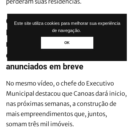
perderam suas residências.
Canoas terá condomínio do
Este site utiliza cookies para melhorar sua experiência
Minha Casa Minha Vida para
de navegação.
mulheres e mães solo: mais
OK
empreendimentos do serão
anunciados em breve
No mesmo vídeo, o chefe do Executivo
Municipal destacou que Canoas dará inicio,
nas próximas semanas, a construção de
mais empreendimentos que, juntos,
somam três mil imóveis.