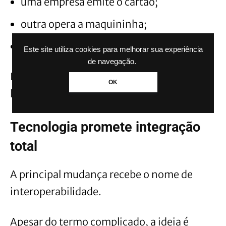
uma empresa emite o cartão;
outra opera a maquininha;
e uma terceira processa o pagamento.
Este site utiliza cookies para melhorar sua experiência
de navegação.
Isso aumenta a concorrência e amplia os
OK
locais de aceitação.
Tecnologia promete integração
total
A principal mudança recebe o nome de
interoperabilidade.
Apesar do termo complicado, a ideia é