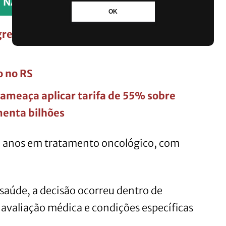
NADA.
OK
redida faz Senado criar projeto de
o no RS
ameaça aplicar tarifa de 55% sobre
menta bilhões
9 anos em tratamento oncológico, com
saúde, a decisão ocorreu dentro de
o avaliação médica e condições específicas