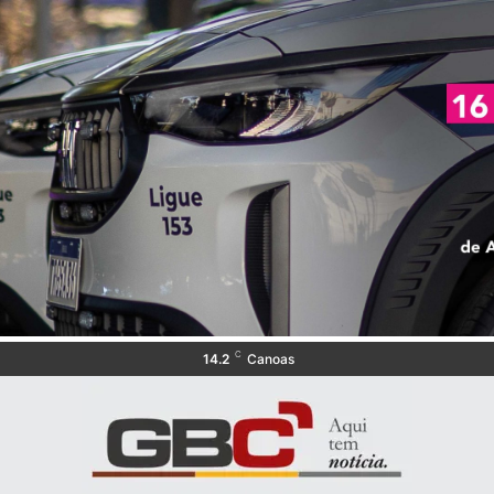
C
14.2
Canoas