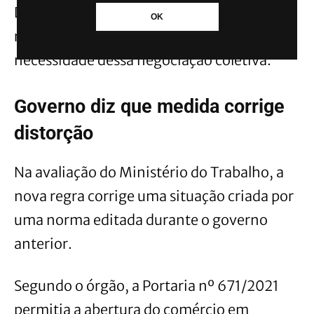
De acordo com o governo federal, a nova
OK
regulamentação apenas reforça a
necessidade dessa negociação coletiva.
Governo diz que medida corrige
distorção
Na avaliação do Ministério do Trabalho, a
nova regra corrige uma situação criada por
uma norma editada durante o governo
anterior.
Segundo o órgão, a Portaria nº 671/2021
permitia a abertura do comércio em