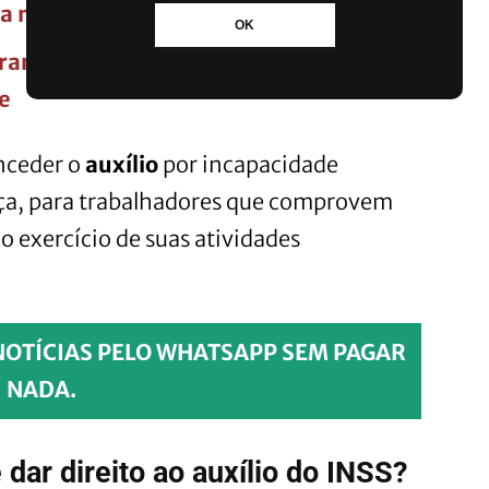
a milionária
OK
trans? Projeto apresentado na Câmara
e
nceder o
auxílio
por incapacidade
ça, para trabalhadores que comprovem
 exercício de suas atividades
NOTÍCIAS PELO WHATSAPP SEM PAGAR
NADA.
dar direito ao auxílio do INSS?