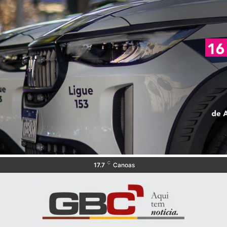
C
17.7
Canoas