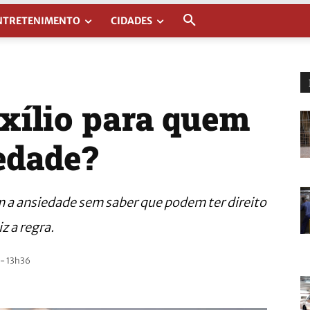
NTRETENIMENTO
CIDADES
xílio para quem
edade?
m a ansiedade sem saber que podem ter direito
z a regra.
- 13h36