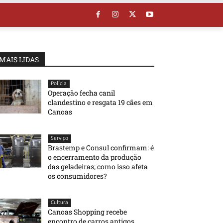
MAIS LIDAS
Polícia
Operação fecha canil
clandestino e resgata 19 cães em
Canoas
Serviço
Brastemp e Consul confirmam: é
o encerramento da produção
das geladeiras; como isso afeta
os consumidores?
Cultura
Canoas Shopping recebe
encontro de carros antigos,