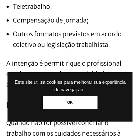
Teletrabalho;
Compensação de jornada;
Outros formatos previstos em acordo
coletivo ou legislação trabalhista.
A intenção é permitir que o profissional
continue exercendo suas atividades sem
Este site utiliza cookies para melhorar sua experiência
abrir mão dos cuidados com o filho.
de navegação.
Licença poderá chegar a 14 dias
OK
Quando não for possível conciliar o
trabalho com os cuidados necessários à