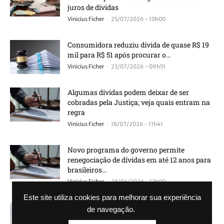
juros de dívidas
-
Vinicius Ficher
25/07/2026 - 10h00
Consumidora reduziu dívida de quase R$ 19
mil para R$ 51 após procurar o...
-
Vinicius Ficher
23/07/2026 - 09h51
Algumas dívidas podem deixar de ser
cobradas pela Justiça; veja quais entram na
regra
-
Vinicius Ficher
18/07/2026 - 11h41
Novo programa do governo permite
renegociação de dívidas em até 12 anos para
brasileiros...
-
Vinicius Ficher
28/06/2026 - 13h00
Este site utiliza cookies para melhorar sua experiência
Receita Federal vai divulgar lista de
de navegação.
brasileiros e empresas com dívidas e medida