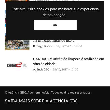
Este site utiliza cookies para melhorar sua experiência
CANOAS | Mutirão recolhe mais de 15 mil
de navegação.
toneladas de entulhos em 11 bairros
-
Agência GBC
24/11/2022 - 21h54
OK
CANOAS | ‘Faxinão’ já tirou das ruas mais de
1,2 mil caçambas de lixo...
-
Rodrigo Becker
07/11/2022 - 09h33
CANOAS | Mutirão de limpeza é realizado em
vias da cidade
-
Agência GBC
28/10/2017 - 12h30
© Agência GBC. Aqui tem notícia. Todos os direitos reservados.
SAIBA MAIS SOBRE A AGÊNCIA GBC