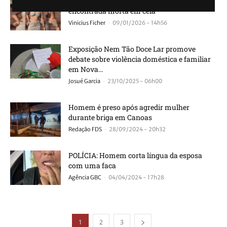
Acusada de violência doméstica é
encontrada morta em cela
-
Vinicius Ficher
09/01/2026 - 14h56
Exposição Nem Tão Doce Lar promove
debate sobre violência doméstica e familiar
em Nova...
-
Josué Garcia
23/10/2025 - 06h00
Homem é preso após agredir mulher
durante briga em Canoas
-
Redação FDS
28/09/2024 - 20h32
POLÍCIA: Homem corta língua da esposa
com uma faca
-
Agência GBC
04/04/2024 - 17h28
1
2
3