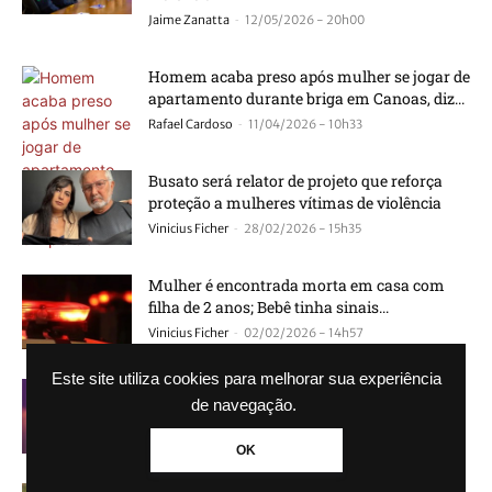
-
Jaime Zanatta
12/05/2026 - 20h00
Homem acaba preso após mulher se jogar de
apartamento durante briga em Canoas, diz...
-
Rafael Cardoso
11/04/2026 - 10h33
Busato será relator de projeto que reforça
proteção a mulheres vítimas de violência
-
Vinicius Ficher
28/02/2026 - 15h35
Mulher é encontrada morta em casa com
filha de 2 anos; Bebê tinha sinais...
-
Vinicius Ficher
02/02/2026 - 14h57
Este site utiliza cookies para melhorar sua experiência
Cantor João Lima tem prisão decretada por
de navegação.
violência doméstica
-
Rafael Cardoso
25/01/2026 - 20h14
OK