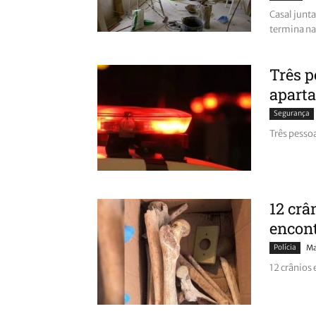
Casal junt
termina na
Três 
apart
Segurança
Três pess
12 crâ
encon
Polícia
Ma
12 crânios