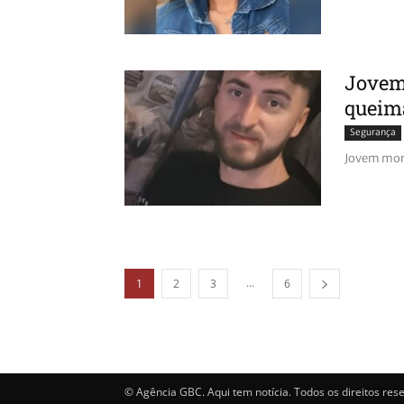
Jovem 
queim
Segurança
Jovem mor
...
1
2
3
6
© Agência GBC. Aqui tem notícia. Todos os direitos res