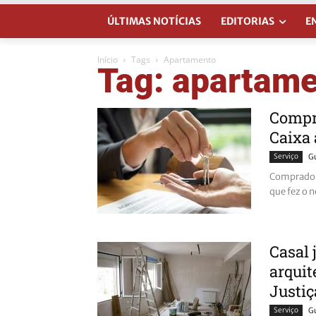
ÚLTIMAS NOTÍCIAS
EDITORIAS
E
Início
Tags
Apartamento
Tag: apartam
Compra
Caixa 
Serviço
G
Comprador 
que fez o n
Casal 
arquit
Justiça
Serviço
G