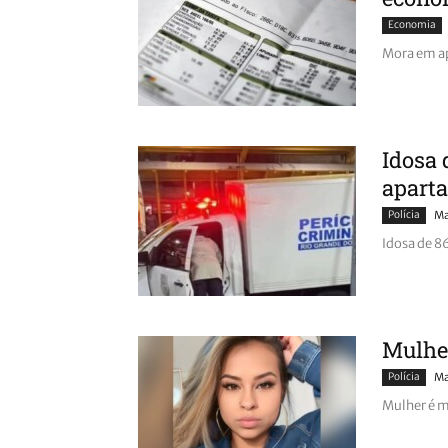
Economia
Mora em ap
Idosa 
apart
Polícia
Ma
Idosa de 8
Mulher
Polícia
Ma
Mulher é m