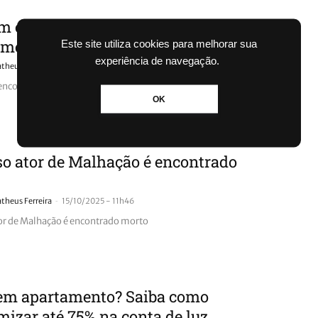
 é encontrado morto dentro de
amento
Este site utiliza cookies para melhorar sua
experiência de navegação.
-
theus Ferreira
17/10/2025 - 16h24
ncontrado morto dentro de apartamento
OK
o ator de Malhação é encontrado
-
theus Ferreira
15/10/2025 - 11h46
r de Malhação é encontrado morto
em apartamento? Saiba como
izar até 75% na conta de luz