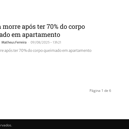
morre após ter 70% do corpo
ado em apartamento
-
Matheus Ferreira
09/08/2025 - 13h21
re após ter 70% do corpo queimado em apartamento
Página 1 de 6
ervados.