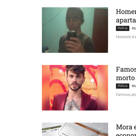
Homem
apart
Polícia
Ma
Homem é e
Famos
morto
Polícia
Ma
Famoso ato
Mora 
econom