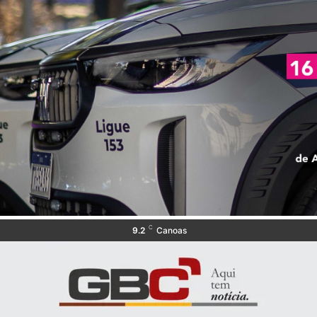
C
9.2
Canoas