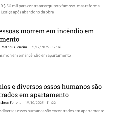
a R$ 50 mil para contratar arquiteto famoso, mas reforma
 Justiça após abandono da obra
pessoas morrem em incêndio em
amento
-
Matheus Ferreira
21/12/2025 - 17h16
oas morrem em incêndio em apartamento
nios e diversos ossos humanos são
trados em apartamento
-
theus Ferreira
19/10/2025 - 11h22
 e diversos ossos humanos são encontrados em apartamento