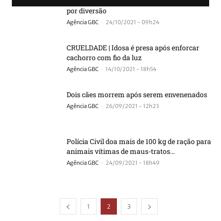
utilizavam “armaduras” em rinhas de galo
por diversão
-
Agência GBC
24/10/2021 - 09h24
CRUELDADE | Idosa é presa após enforcar
cachorro com fio da luz
-
Agência GBC
14/10/2021 - 18h54
Dois cães morrem após serem envenenados
-
Agência GBC
26/09/2021 - 12h23
Polícia Civil doa mais de 100 kg de ração para
animais vítimas de maus-tratos...
-
Agência GBC
24/09/2021 - 18h49
1
2
3