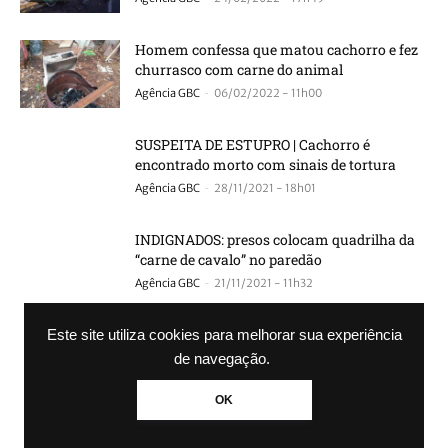
Homem confessa que matou cachorro e fez
churrasco com carne do animal
-
Agência GBC
06/02/2022 - 11h00
SUSPEITA DE ESTUPRO | Cachorro é
encontrado morto com sinais de tortura
-
Agência GBC
28/11/2021 - 18h01
INDIGNADOS: presos colocam quadrilha da
“carne de cavalo” no paredão
-
Agência GBC
21/11/2021 - 11h32
QUE NOJO | Mais de 20 hamburguerias
Este site utiliza cookies para melhorar sua experiência
compravam carne de cavalo
de navegação.
-
Agência GBC
18/11/2021 - 20h28
OK
CANOAS | criminosos injetavam remédios e