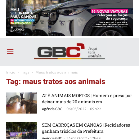
Início
Tags
Maus tratos aos animais
Tag: maus tratos aos animais
ATÉ ANIMAIS MORTOS | Homem é preso por
deixar mais de 20 animais em...
-
Agência GBC
06/03/2022 - 09h22
SEM CARROÇAS EM CANOAS | Recicladores
ganham triciclos da Prefeitura
-
Agência GBC
24/02/2022 - 17h49