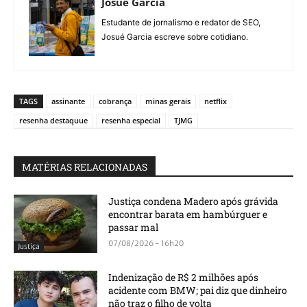
Josué Garcia
Estudante de jornalismo e redator de SEO,
Josué Garcia escreve sobre cotidiano.
TAGS
assinante
cobrança
minas gerais
netflix
resenha destaquue
resenha especial
TJMG
MATÉRIAS RELACIONADAS
Justiça condena Madero após grávida
encontrar barata em hambúrguer e
passar mal
07/08/2026 - 16h20
Justiça
Indenização de R$ 2 milhões após
acidente com BMW; pai diz que dinheiro
não traz o filho de volta