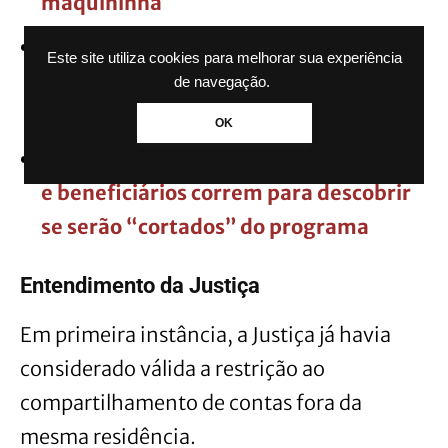
maquininha
Governo divulga lista de CPF’s que
Este site utiliza cookies para melhorar sua experiência
precisarão trocar RG antigo ainda em
de navegação.
2026
OK
Governo muda regras do BPC em 2026
e beneficiários correm para descobrir
se serão “cortados” do programa
Entendimento da Justiça
Em primeira instância, a Justiça já havia
considerado válida a restrição ao
compartilhamento de contas fora da
mesma residência.