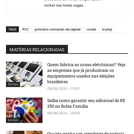
rocker nas horas vagas.
TAGS
PCC
primeiro comando da capital
ronda
trump
MATÉRIAS RELACIONADAS
Quem fabrica as urnas eletrônicas? Veja
as empresas que já produziram os
equipamentos usados nas eleições
brasileiras
Serviço
08/08/2026 - 17h35
Saiba como garantir seu adicional de R$
250 no Bolsa Família
08/08/2026 - 16h30
Serviço
Quanto ganha um atendente de padaria