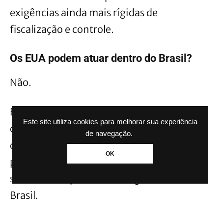
exigências ainda mais rígidas de
fiscalização e controle.
Os EUA podem atuar dentro do Brasil?
Não.
Especialistas em direito internacional
Este site utiliza cookies para melhorar sua experiência
destacam que a classificação não autoriza
de navegação.
qualquer tipo de operação militar ou
OK
policial americana em território brasileiro
sem autorização formal do governo do
Brasil.