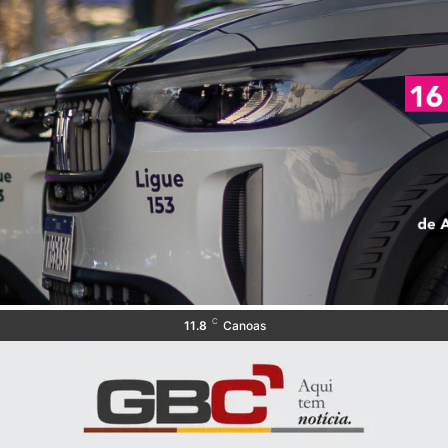
C
11.8
Canoas