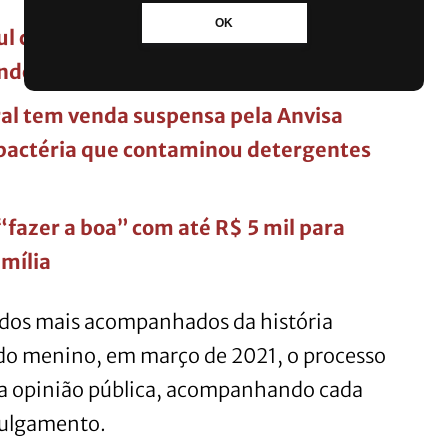
OK
ul com mais de 20 mil funcionários
ndonar a escala 6×1
al tem venda suspensa pela Anvisa
bactéria que contaminou detergentes
“fazer a boa” com até R$ 5 mil para
amília
 dos mais acompanhados da história
 do menino, em março de 2021, o processo
e a opinião pública, acompanhando cada
julgamento.