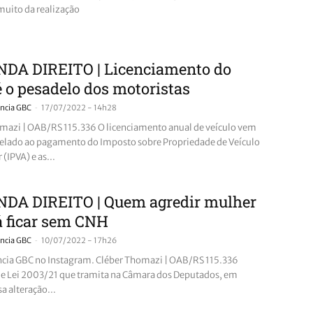
uito da realização
DA DIREITO | Licenciamento do
é o pesadelo dos motoristas
-
ncia GBC
17/07/2022 - 14h28
mazi | OAB/RS 115.336 O licenciamento anual de veículo vem
elado ao pagamento do Imposto sobre Propriedade de Veículo
(IPVA) e as...
DA DIREITO | Quem agredir mulher
á ficar sem CNH
-
ncia GBC
10/07/2022 - 17h26
ncia GBC no Instagram. Cléber Thomazi | OAB/RS 115.336
de Lei 2003/21 que tramita na Câmara dos Deputados, em
sa alteração...