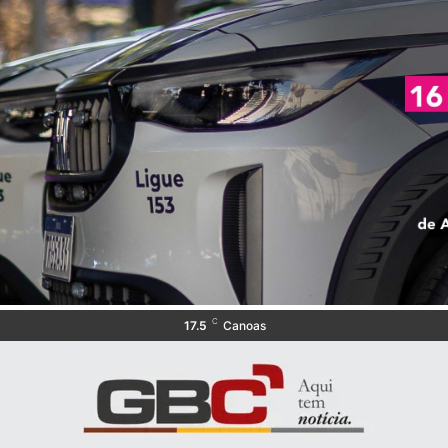
C
17.5
Canoas