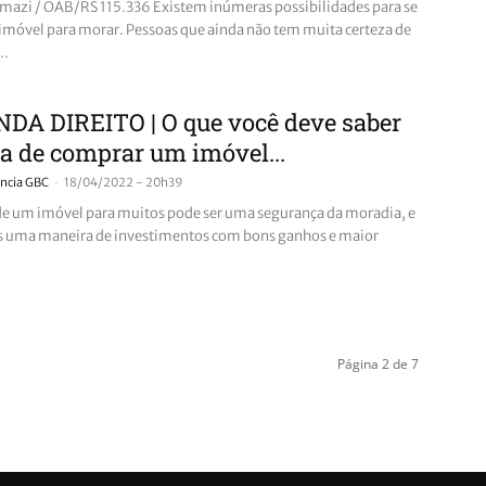
mazi / OAB/RS 115.336 Existem inúmeras possibilidades para se
imóvel para morar. Pessoas que ainda não tem muita certeza de
..
DA DIREITO | O que você deve saber
a de comprar um imóvel...
-
ncia GBC
18/04/2022 - 20h39
e um imóvel para muitos pode ser uma segurança da moradia, e
s uma maneira de investimentos com bons ganhos e maior
Página 2 de 7