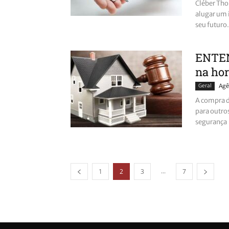
Cléber Tho
alugar um 
seu futuro.
ENTEN
na hor
Geral
Agê
A compra d
para outro
segurança
...
1
2
3
7