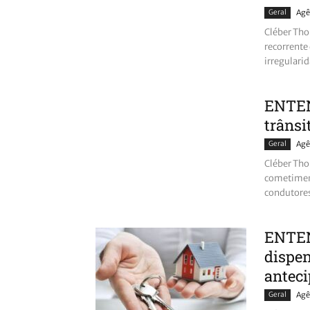
Geral
Agê
Cléber Tho
recorrente
irregulari
ENTEN
trânsi
Geral
Agê
Cléber Tho
cometiment
condutores
ENTEN
dispen
anteci
Geral
Agê