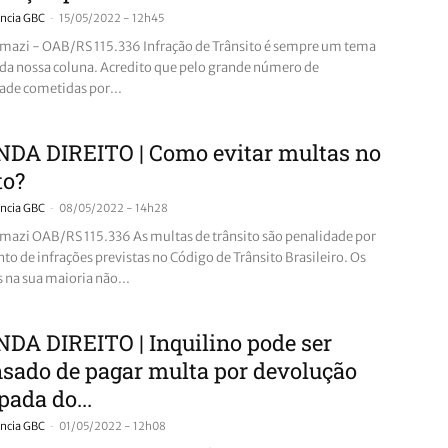
-
ncia GBC
15/05/2022 - 12h45
mazi - OAB/RS 115.336 Infração de Trânsito é sempre um tema
 da nossa coluna. Acredito que pelo grande número de
dade cometidas por...
DA DIREITO | Como evitar multas no
to?
-
ncia GBC
08/05/2022 - 14h28
mazi OAB/RS 115.336 As multas de trânsito são penalidade por
o de infrações previstas no Código de Trânsito Brasileiro. Os
 na sua maioria não...
DA DIREITO | Inquilino pode ser
sado de pagar multa por devolução
pada do...
-
ncia GBC
01/05/2022 - 12h08