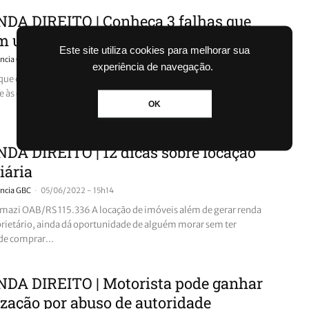
DA DIREITO | Conheça 3 falhas que
m uma multa de trânsito
Este site utiliza cookies para melhorar sua
-
ncia GBC
12/06/2022 - 12h36
experiência de navegação.
que os condutores fiquem atentos às falhas e para os agentes
e às cometerem.
OK
A DIREITO | 12 dicas sobre locação
iária
-
ncia GBC
05/06/2022 - 15h14
mazi OAB/RS 115.336 A locação de imóveis além de gerar renda
prietário, ainda dá oportunidade de alguém morar sem ter
de comprar...
DA DIREITO | Motorista pode ganhar
zação por abuso de autoridade