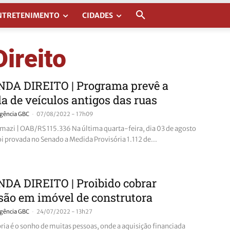
NTRETENIMENTO
CIDADES
ireito
DA DIREITO | Programa prevê a
da de veículos antigos das ruas
-
gência GBC
07/08/2022 - 17h09
mazi | OAB/RS 115.336 Na última quarta-feira, dia 03 de agosto
i provada no Senado a Medida Provisória 1.112 de...
DA DIREITO | Proibido cobrar
ão em imóvel de construtora
-
gência GBC
24/07/2022 - 13h27
pria é o sonho de muitas pessoas, onde a aquisição financiada