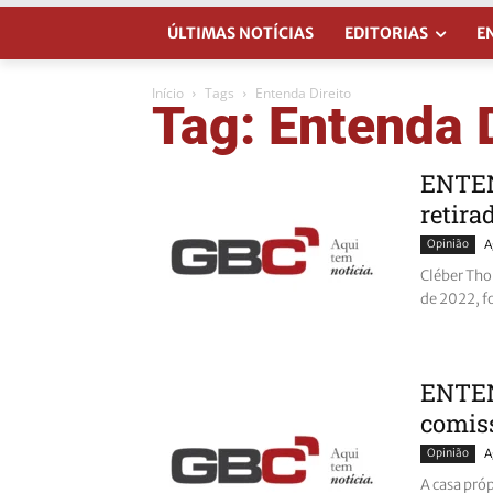
ÚLTIMAS NOTÍCIAS
EDITORIAS
E
Início
Tags
Entenda Direito
Tag: Entenda D
ENTEN
retira
Opinião
A
Cléber Tho
de 2022, fo
ENTEN
comiss
Opinião
A
A casa pró