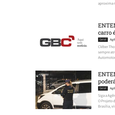
aproxima m
ENTEN
carro 
Geral
Agê
Cléber Tho
sempre atr
Automotor 
ENTEN
poder
Geral
Agê
Siga a Agê
O Projeto 
Brasília, vi