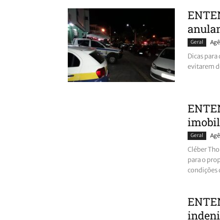
ENTEN
anula
Geral
Agê
Dicas para 
evitarem d
ENTEND
imobil
Geral
Agê
Cléber Tho
para o pro
condições 
ENTEN
indeni